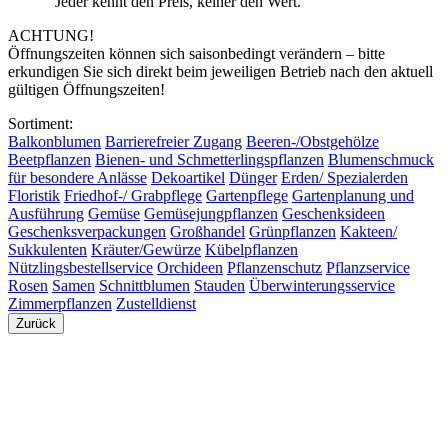
“Jeder kennt den Preis, keiner den Wert.”
ACHTUNG!
Öffnungszeiten können sich saisonbedingt verändern – bitte
erkundigen Sie sich direkt beim jeweiligen Betrieb nach den aktuell
gültigen Öffnungszeiten!
Sortiment:
Balkonblumen
Barrierefreier Zugang
Beeren-/Obstgehölze
Beetpflanzen
Bienen- und Schmetterlingspflanzen
Blumenschmuck
für besondere Anlässe
Dekoartikel
Dünger
Erden/ Spezialerden
Floristik
Friedhof-/ Grabpflege
Gartenpflege
Gartenplanung und
Ausführung
Gemüse
Gemüsejungpflanzen
Geschenksideen
Geschenksverpackungen
Großhandel
Grünpflanzen
Kakteen/
Sukkulenten
Kräuter/Gewürze
Kübelpflanzen
Nützlingsbestellservice
Orchideen
Pflanzenschutz
Pflanzservice
Rosen
Samen
Schnittblumen
Stauden
Überwinterungsservice
Zimmerpflanzen
Zustelldienst
Zurück