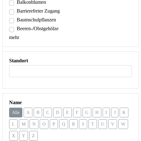
Balkonblumen
Barrierefreier Zugang
Baumschulpflanzen
Beeren-/Obstgehölze
mehr
Standort
Name
Alle
A
B
C
D
E
F
G
H
I
J
K
L
M
N
O
P
Q
R
S
T
U
V
W
X
Y
Z