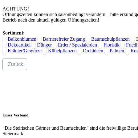
ACHTUNG!
Öffnungszeiten können sich saisonbedingt verändern – bitte erkundige
Betrieb nach den aktuell gültigen Öffnungszeiten!
Sortiment:
Balkonblumen
Barrierefreier Zugang
Baumschulpflanzen
Dekoartikel
Dünger
Erden/ Spezialerden
Floristik
Fried
Kräuter/Gewürze
Kübelpflanzen
Orchideen
Palmen
Ros
Zurück
Unser Verband
"Die Steirischen Gärtner und Baumschulen" sind die freiwillige Beru
Steiermark.