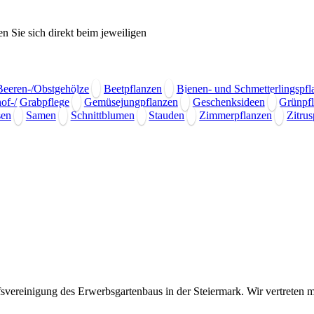
n Sie sich direkt beim jeweiligen
Beeren-/Obstgehölze
Beetpflanzen
Bienen- und Schmetterlingspfl
hof-/ Grabpflege
Gemüsejungpflanzen
Geschenksideen
Grünpf
en
Samen
Schnittblumen
Stauden
Zimmerpflanzen
Zitrus
fsvereinigung des Erwerbsgartenbaus in der Steiermark. Wir vertreten m