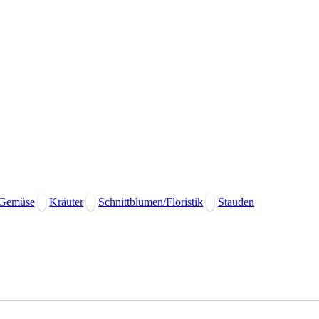
Gemüse
Kräuter
Schnittblumen/Floristik
Stauden