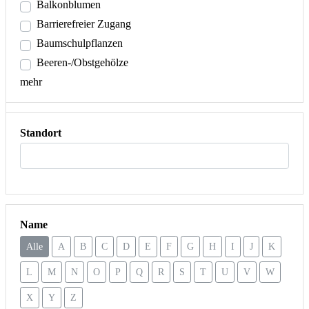
Balkonblumen
Barrierefreier Zugang
Baumschulpflanzen
Beeren-/Obstgehölze
mehr
Standort
Name
Alle
A
B
C
D
E
F
G
H
I
J
K
L
M
N
O
P
Q
R
S
T
U
V
W
X
Y
Z