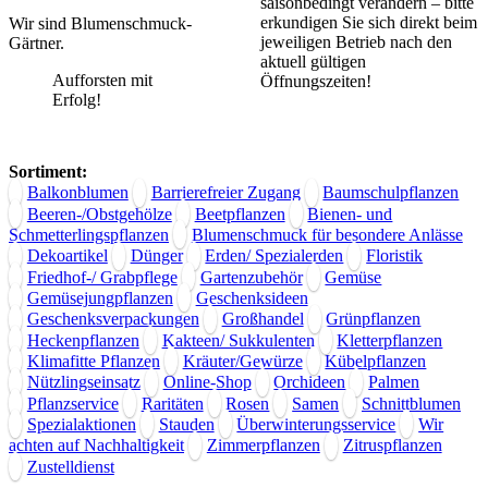
saisonbedingt verändern – bitte
erkundigen Sie sich direkt beim
Wir sind Blumenschmuck-
jeweiligen Betrieb nach den
Gärtner.
aktuell gültigen
Aufforsten mit
Öffnungszeiten!
Erfolg!
Sortiment:
Balkonblumen
Barrierefreier Zugang
Baumschulpflanzen
Beeren-/Obstgehölze
Beetpflanzen
Bienen- und
Schmetterlingspflanzen
Blumenschmuck für besondere Anlässe
Dekoartikel
Dünger
Erden/ Spezialerden
Floristik
Friedhof-/ Grabpflege
Gartenzubehör
Gemüse
Gemüsejungpflanzen
Geschenksideen
Geschenksverpackungen
Großhandel
Grünpflanzen
Heckenpflanzen
Kakteen/ Sukkulenten
Kletterpflanzen
Klimafitte Pflanzen
Kräuter/Gewürze
Kübelpflanzen
Nützlingseinsatz
Online-Shop
Orchideen
Palmen
Pflanzservice
Raritäten
Rosen
Samen
Schnittblumen
Spezialaktionen
Stauden
Überwinterungsservice
Wir
achten auf Nachhaltigkeit
Zimmerpflanzen
Zitruspflanzen
Zustelldienst