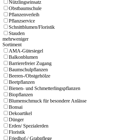
Nützlingseinsatz
Obstbaumschule
Pflanzenverleih
Pflanzservice
Schnittblumen/Floristik
Stauden
mehr
weniger
Sortiment
AMA-Gütesiegel
Balkonblumen
Barrierefreier Zugang
Baumschulpflanzen
Beeren-/Obstgehölze
Beetpflanzen
Bienen- und Schmetterlingspflanzen
Biopflanzen
Blumenschmuck für besondere Anlässe
Bonsai
Dekoartikel
Dünger
Erden/ Spezialerden
Floristik
Friedhof-/ Grabpflege