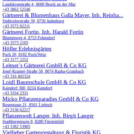
Landskronstraße 4, 8600 Bruck an der Mur
+43 3862 52540
Gärtnerei & Blumenhaus Galla Mayer, Inh. Reinha...
Südtirolerstraße 39, 8750 Judenburg
+43 3572 82211
Gärtnerei Fortin, Inh. Harald Fortin
Blumenweg 4, 8753 Fohnsdorf
+43 3573 2105
Höfler Erlebnisgärten
Puch 20, 8182 Puch/Weiz
+43 3177 2252
Leitner`s Gärtnerei GmbH & Co KG
Josef-Krainer-Straße 58, 8074 Raaba-Grambach
+43 316 402324
Loidl Baumschule GmbH & Co KG
Kaindorf 300, 8224 Kaindorf
+43 3334 2331
Micko Pflanzenparadies GmbH & Co KG
Rosengasse 21, 8501 Lieboch
+43 3136 62217
Pflanzenwelt Langer, Inh. Birgit Langer
Stadtbergenweg 8, 8280 Fürstenfeld
+43 3382 53905
Viellieber Gartengestaltung & Floristik KG