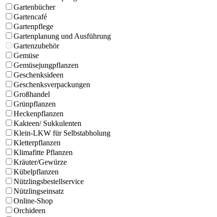
Gartenbücher
Gartencafé
Gartenpflege
Gartenplanung und Ausführung
Gartenzubehör
Gemüse
Gemüsejungpflanzen
Geschenksideen
Geschenksverpackungen
Großhandel
Grünpflanzen
Heckenpflanzen
Kakteen/ Sukkulenten
Klein-LKW für Selbstabholung
Kletterpflanzen
Klimafitte Pflanzen
Kräuter/Gewürze
Kübelpflanzen
Nützlingsbestellservice
Nützlingseinsatz
Online-Shop
Orchideen