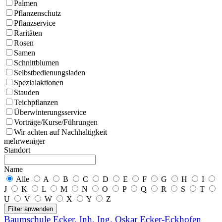
Palmen
Pflanzenschutz
Pflanzservice
Raritäten
Rosen
Samen
Schnittblumen
Selbstbedienungsladen
Spezialaktionen
Stauden
Teichpflanzen
Überwinterungsservice
Vorträge/Kurse/Führungen
Wir achten auf Nachhaltigkeit
mehr
weniger
Standort
Name
Alle
A
B
C
D
E
F
G
H
I
J
K
L
M
N
O
P
Q
R
S
T
U
V
W
X
Y
Z
Filter anwenden
Baumschule Ecker, Inh. Ing. Oskar Ecker-Eckhofen