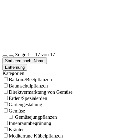
Zeige 1 – 17 von 17
Sortieren nach: Name
Entfernung
Kategorien
Balkon-/Beetpflanzen
Baumschulpflanzen
Direktvermarktung von Gemüse
Erden/Spezialerden
Gartengestaltung
Gemüse
Gemüsejungpflanzen
Innenraumbegrünung
Kräuter
Mediterrane Kübelpflanzen