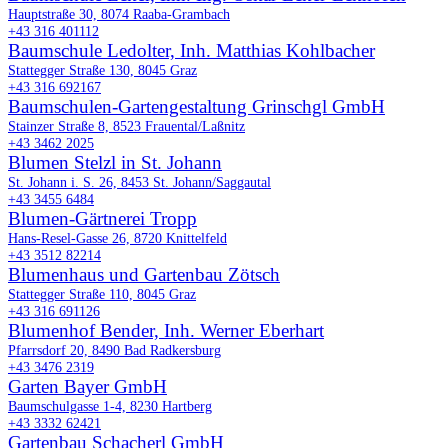
Hauptstraße 30, 8074 Raaba-Grambach
+43 316 401112
Baumschule Ledolter, Inh. Matthias Kohlbacher
Stattegger Straße 130, 8045 Graz
+43 316 692167
Baumschulen-Gartengestaltung Grinschgl GmbH
Stainzer Straße 8, 8523 Frauental/Laßnitz
+43 3462 2025
Blumen Stelzl in St. Johann
St. Johann i. S. 26, 8453 St. Johann/Saggautal
+43 3455 6484
Blumen-Gärtnerei Tropp
Hans-Resel-Gasse 26, 8720 Knittelfeld
+43 3512 82214
Blumenhaus und Gartenbau Zötsch
Stattegger Straße 110, 8045 Graz
+43 316 691126
Blumenhof Bender, Inh. Werner Eberhart
Pfarrsdorf 20, 8490 Bad Radkersburg
+43 3476 2319
Garten Bayer GmbH
Baumschulgasse 1-4, 8230 Hartberg
+43 3332 62421
Gartenbau Schacherl GmbH