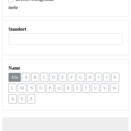
mehr
Standort
Name
Alle
A
B
C
D
E
F
G
H
I
J
K
L
M
N
O
P
Q
R
S
T
U
V
W
X
Y
Z