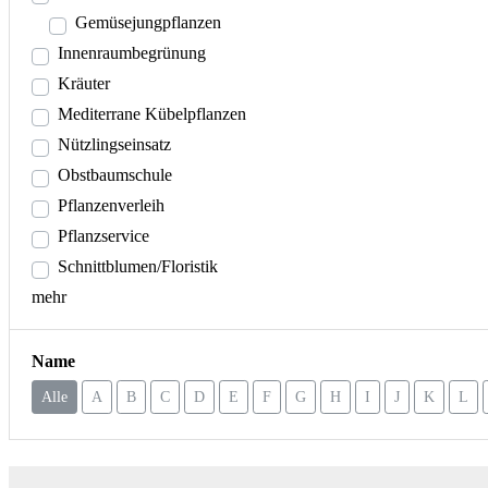
Gemüsejungpflanzen
Innenraumbegrünung
Kräuter
Mediterrane Kübelpflanzen
Nützlingseinsatz
Obstbaumschule
Pflanzenverleih
Pflanzservice
Schnittblumen/Floristik
mehr
Name
Alle
A
B
C
D
E
F
G
H
I
J
K
L