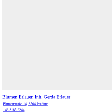
Blumen Erlauer, Inh. Gerda Erlauer
Blumenstraße 14, 8504 Preding
+43 3185 2244