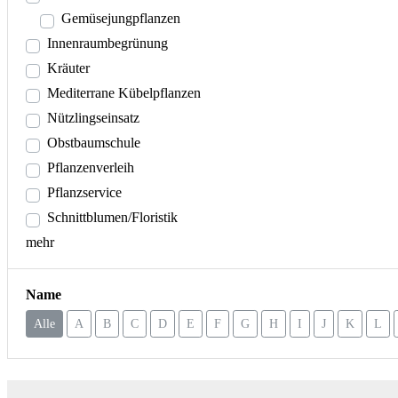
Gemüsejungpflanzen
Innenraumbegrünung
Kräuter
Mediterrane Kübelpflanzen
Nützlingseinsatz
Obstbaumschule
Pflanzenverleih
Pflanzservice
Schnittblumen/Floristik
mehr
Name
Alle
A
B
C
D
E
F
G
H
I
J
K
L