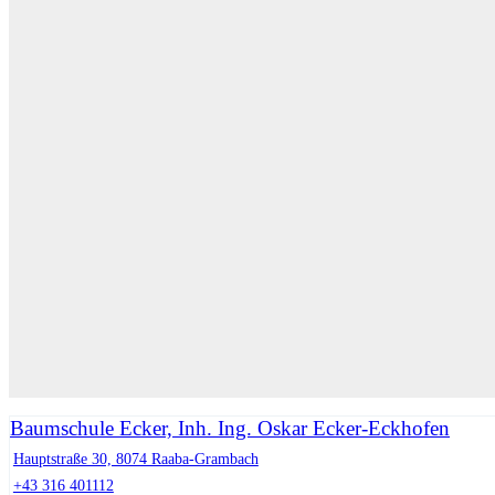
Baumschule Ecker, Inh. Ing. Oskar Ecker-Eckhofen
Hauptstraße 30, 8074 Raaba-Grambach
+43 316 401112