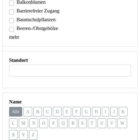
Balkonblumen
Barrierefreier Zugang
Baumschulpflanzen
Beeren-/Obstgehölze
mehr
Standort
Name
Alle
A
B
C
D
E
F
G
H
I
J
K
L
M
N
O
P
Q
R
S
T
U
V
W
X
Y
Z