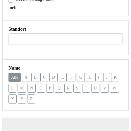
mehr
Standort
Name
Alle
A
B
C
D
E
F
G
H
I
J
K
L
M
N
O
P
Q
R
S
T
U
V
W
X
Y
Z